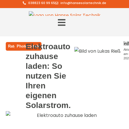
038823 60 99 65
info@hansesolartechnik.de
Lu
Ri
Elektroauto
Ratgeber
Photovoltaik
Aktu
zuhause
am 6
202
laden: So
nutzen Sie
Ihren
eigenen
Solarstrom.