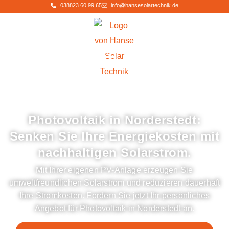
038823 60 99 65
info@hansesolartechnik.de
» Ihr regionaler Partner für Photovoltaik in Norderstedt und dem Hamburger
Umland
Photovoltaik in Norderstedt:
Senken Sie Ihre Energiekosten mit
nachhaltigen Solarstrom.
Mit Ihrer eigenen PV-Anlage erzeugen Sie
umweltfreundlichen Solarstrom und reduzieren dauerhaft
Ihre Stromkosten. Fordern Sie jetzt Ihr persönliches
Angebot für Photovoltaik in Norderstedt an.