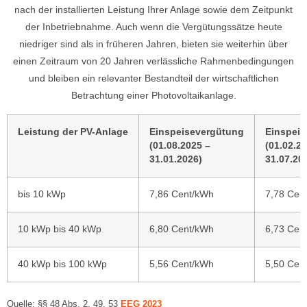
nach der installierten Leistung Ihrer Anlage sowie dem Zeitpunkt
der Inbetriebnahme. Auch wenn die Vergütungssätze heute
niedriger sind als in früheren Jahren, bieten sie weiterhin über
einen Zeitraum von 20 Jahren verlässliche Rahmenbedingungen
und bleiben ein relevanter Bestandteil der wirtschaftlichen
Betrachtung einer Photovoltaikanlage.
Leistung der PV-Anlage
Einspeisevergütung
Einspei
(01.08.2025 –
(01.02.2
31.01.2026)
31.07.20
bis 10 kWp
7,86 Cent/kWh
7,78 Cen
10 kWp bis 40 kWp
6,80 Cent/kWh
6,73 Cen
40 kWp bis 100 kWp
5,56 Cent/kWh
5,50 Cen
Quelle: §§ 48 Abs. 2, 49, 53
EEG 2023