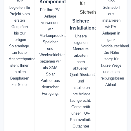
Wir
Von
Komponenten
begleiten Ihr
Selmsdorf
Für Ihre PV-
Projekt vom
aus
Anlage
ersten
installieren
Sichere
verwenden
Gespräch
wir PV-
Installationen
wir
bis zur
Anlagen in
Markenprodukte.
Unsere
fertigen
ganz
Speicher
eigenen
Solaranlage.
Norddeutschland.
und
Monteure
Ein fester
Die Nähe
Wechselrichter
arbeiten
Ansprechpartner
sorgt für
beziehen wir
nach
steht Ihnen
kurze Wege
als SMA
aktuellen
in allen
und einen
Solar
Qualitätsstandards
Bauphasen
reibungslosen
Partner aus
und
zur Seite.
Ablauf.
deutscher
installieren
Fertigung.
Ihre Anlage
fachgerecht.
Gerne prüft
unser TÜV-
Photovoltaik-
Gutachter