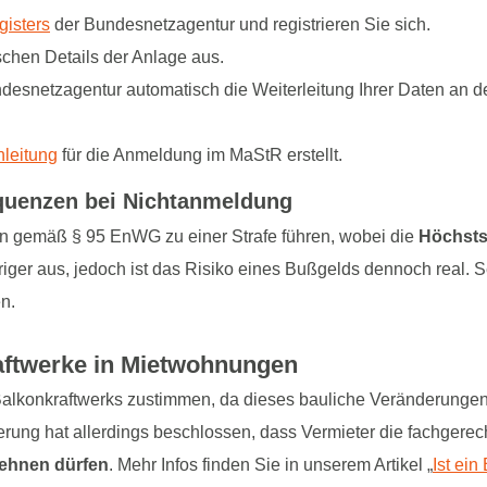
isters
der Bundesnetzagentur und registrieren Sie sich.
schen Details der Anlage aus.
snetzagentur automatisch die Weiterleitung Ihrer Daten an de
Anleitung
für die Anmeldung im MaStR erstellt.
equenzen bei Nichtanmeldung
kann gemäß § 95 EnWG zu einer Strafe führen, wobei die
Höchsts
edriger aus, jedoch ist das Risiko eines Bußgelds dennoch real. S
n.
raftwerke in Mietwohnungen
s Balkonkraftwerks zustimmen, da dieses bauliche Veränderunge
rung hat allerdings beschlossen, dass Vermieter die fachgerech
lehnen dürfen
. Mehr Infos finden Sie in unserem Artikel „
Ist ein