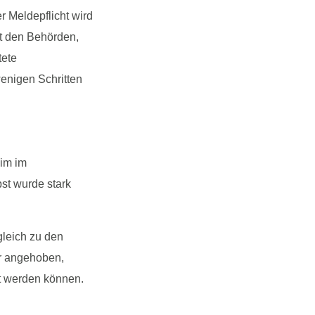
r Meldepflicht wird
lft den Behörden,
tete
wenigen Schritten
eim im
st wurde stark
gleich zu den
r angehoben,
lt werden können.