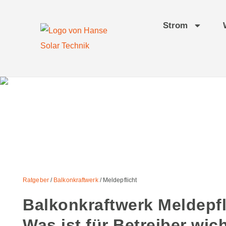
Strom
Ratgeber
/
Balkonkraftwerk
/ Meldepflicht
Balkonkraftwerk Meldepfl
Was ist für Betreiber wic