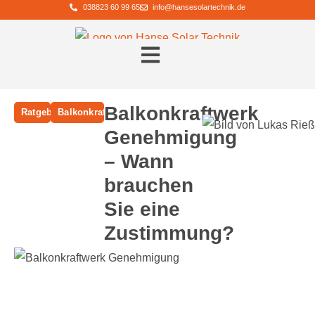
038823 60 99 65
info@hansesolartechnik.de
Balkonkraftwerk
Ratgeber
Balkonkraftwerke
Genehmigung
– Wann
brauchen
Sie eine
Zustimmung?