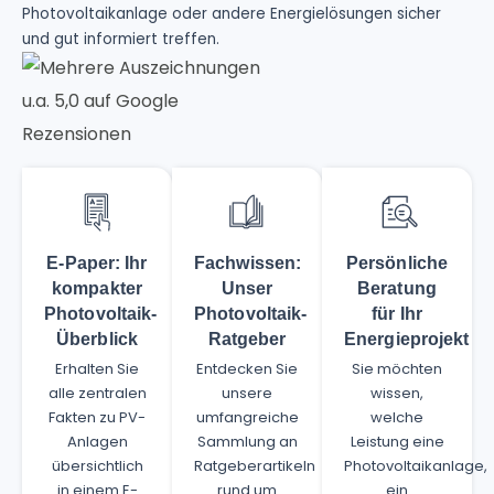
Photovoltaikanlage oder andere Energielösungen sicher
und gut informiert treffen.
E-Paper: Ihr
Fachwissen:
Persönliche
kompakter
Unser
Beratung
Photovoltaik-
Photovoltaik-
für Ihr
Überblick
Ratgeber
Energieprojekt
Erhalten Sie
Entdecken Sie
Sie möchten
alle zentralen
unsere
wissen,
Fakten zu PV-
umfangreiche
welche
Anlagen
Sammlung an
Leistung eine
übersichtlich
Ratgeberartikeln
Photovoltaikanlage,
in einem E-
rund um
ein