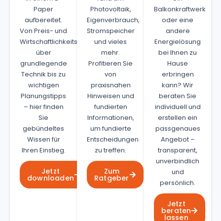
Paper
Photovoltaik,
Balkonkraftwerk
aufbereitet.
Eigenverbrauch,
oder eine
Von Preis- und
Stromspeicher
andere
Wirtschaftlichkeitsbeispielen
und vieles
Energielösung
über
mehr.
bei Ihnen zu
grundlegende
Profitieren Sie
Hause
Technik bis zu
von
erbringen
wichtigen
praxisnahen
kann? Wir
Planungstipps
Hinweisen und
beraten Sie
– hier finden
fundierten
individuell und
Sie
Informationen,
erstellen ein
gebündeltes
um fundierte
passgenaues
Wissen für
Entscheidungen
Angebot –
Ihren Einstieg.
zu treffen.
transparent,
unverbindlich
Jetzt
Zum
und
downloaden
Ratgeber
persönlich.
Jetzt
beraten
lassen