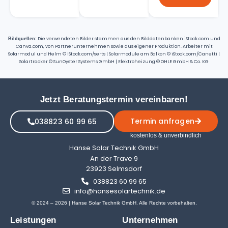
Die verwendeten Bilder stammen aus den Bilddatenbanken iStock.com und
Bildquellen:
Canva.com, von Partnerunternehmen sowie aus eigener Produktion. Arbeiter mit
Solarmodul und Helm © iStock.com/serts | Solarmodule am Balkon © iStock.com/Canetti |
Solartracker © SunOyster Systems GmbH | Elektroheizung © OHLE GmbH & Co. KG
Jetzt Beratungstermin vereinbaren!
Termin anfragen
038823 60 99 65
kostenlos & unverbindlich
Hanse Solar Technik GmbH
An der Trave 9
23923 Selmsdorf
038823 60 99 65
info@hansesolartechnik.de
© 2024 – 2026 | Hanse Solar Technik GmbH. Alle Rechte vorbehalten.
Leistungen
Unternehmen